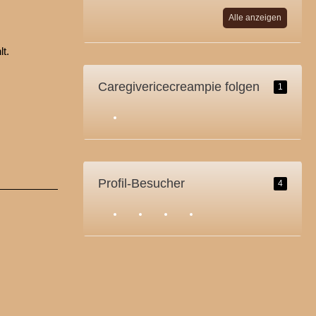
Alle anzeigen
lt.
Caregivericecreampie folgen
1
Profil-Besucher
4