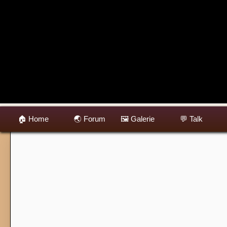
Startseite
Mitglieder
🏠 Home
🌏 Forum
🖼 Galerie
💬 Talk