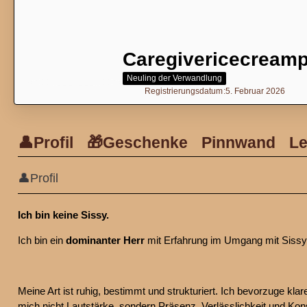
Caregivericecreamp
Neuling der Verwandlung
Registrierungsdatum
5. Februar 2026
👤Profil
🎁Geschenke
Pinnwand
Le
👤Profil
Ich bin keine Sissy.
Ich bin ein
dominanter Herr
mit Erfahrung im Umgang mit Sissy
Meine Art ist ruhig, bestimmt und strukturiert. Ich bevorzuge kla
mich nicht Lautstärke, sondern Präsenz, Verlässlichkeit und Ko