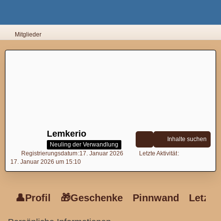
Mitglieder
Lemkerio
Inhalte suchen
Neuling der Verwandlung
Registrierungsdatum
17. Januar 2026
Letzte Aktivität
17. Januar 2026 um 15:10
👤Profil
🎁Geschenke
Pinnwand
Letzte 