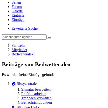
Seiten
Forum
Galerie
Einträge
Einträge
Erweiterte Suche
Startseite
Mitglieder
Bedwetteralex
Beiträge von Bedwetteralex
Es wurden keine Einträge gefunden.
🏠 Sissyzentrale
Signatur bearbeiten
Profil bearbeiten
Trophäen verwalten
Benachrichtigungen
🌏 Wichtige Links