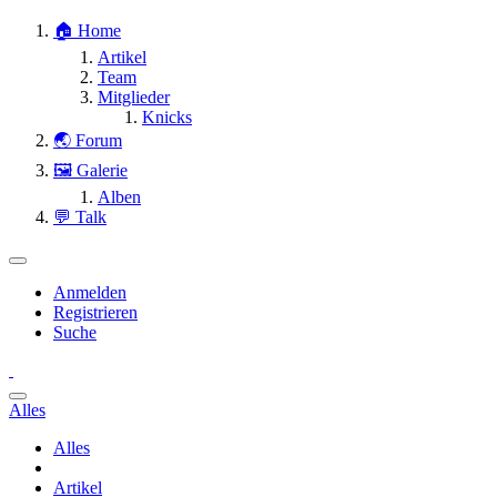
🏠 Home
Artikel
Team
Mitglieder
Knicks
🌏 Forum
🖼 Galerie
Alben
💬 Talk
Anmelden
Registrieren
Suche
Alles
Alles
Artikel